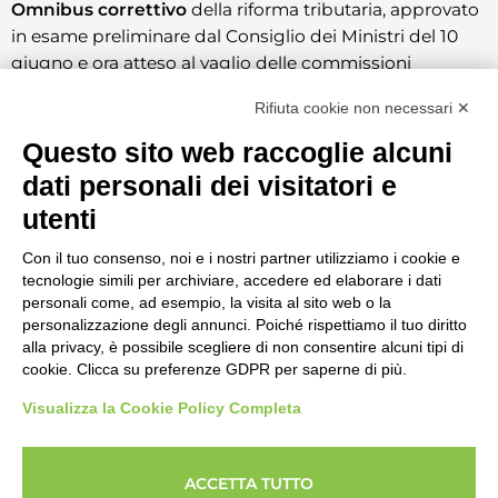
Omnibus correttivo
della riforma tributaria, approvato
in esame preliminare dal Consiglio dei Ministri del 10
giugno e ora atteso al vaglio delle commissioni
parlamentari prima dell’esame definitivo. La struttura
Rifiuta cookie non necessari ✕
della misura è già chiara: calcolo ACI confermato,
aliquote 10%-20%-50% confermate, maggiorazione per i
Questo sito web raccoglie alcuni
veicoli oltre cinque anni e forfait sugli optional. I dettagli
dati personali dei visitatori e
applicativi vanno verificati sul testo definitivo.
utenti
Con il tuo consenso, noi e i nostri partner utilizziamo i cookie e
tecnologie simili per archiviare, accedere ed elaborare i dati
personali come, ad esempio, la visita al sito web o la
Seguici, siamo in continuo
personalizzazione degli annunci. Poiché rispettiamo il tuo diritto
aggiornamento...
alla privacy, è possibile scegliere di non consentire alcuni tipi di
cookie. Clicca su preferenze GDPR per saperne di più.
Visualizza la Cookie Policy Completa
ACCETTA TUTTO
Copyright © 2026 Imprenditore.Academy un servizio