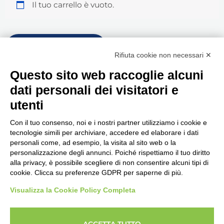
Il tuo carrello è vuoto.
Ritorna al negozio
Rifiuta cookie non necessari ✕
Questo sito web raccoglie alcuni
dati personali dei visitatori e
utenti
Con il tuo consenso, noi e i nostri partner utilizziamo i cookie e
tecnologie simili per archiviare, accedere ed elaborare i dati
personali come, ad esempio, la visita al sito web o la
Seguici, siamo in continuo
personalizzazione degli annunci. Poiché rispettiamo il tuo diritto
aggiornamento...
alla privacy, è possibile scegliere di non consentire alcuni tipi di
cookie. Clicca su preferenze GDPR per saperne di più.
Visualizza la Cookie Policy Completa
ACCETTA TUTTO