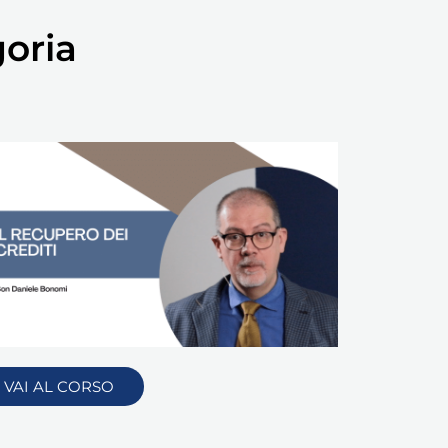
goria
VAI AL CORSO