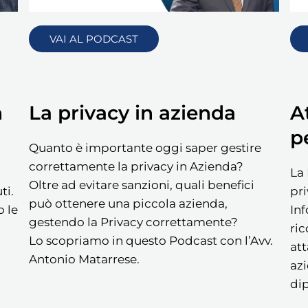
VAI AL PODCAST
n
La privacy in azienda
A
p
Quanto è importante oggi saper gestire
correttamente la privacy in Azienda?
La 
Oltre ad evitare sanzioni, quali benefici
ti.
pri
può ottenere una piccola azienda,
o le
In
gestendo la Privacy correttamente?
ric
Lo scopriamo in questo Podcast con l’Avv.
att
Antonio Matarrese.
azi
di