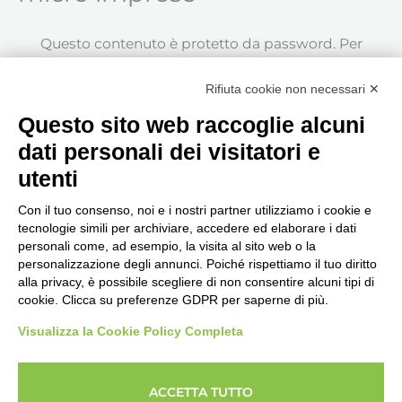
Questo contenuto è protetto da password. Per
visualizzarlo inserisci la password qui sotto.
Rifiuta cookie non necessari ✕
Password:
Questo sito web raccoglie alcuni
dati personali dei visitatori e
utenti
Con il tuo consenso, noi e i nostri partner utilizziamo i cookie e
tecnologie simili per archiviare, accedere ed elaborare i dati
personali come, ad esempio, la visita al sito web o la
Seguici, siamo in continuo
personalizzazione degli annunci. Poiché rispettiamo il tuo diritto
aggiornamento...
alla privacy, è possibile scegliere di non consentire alcuni tipi di
cookie. Clicca su preferenze GDPR per saperne di più.
Visualizza la Cookie Policy Completa
ACCETTA TUTTO
Copyright © 2026 Imprenditore.Academy un servizio