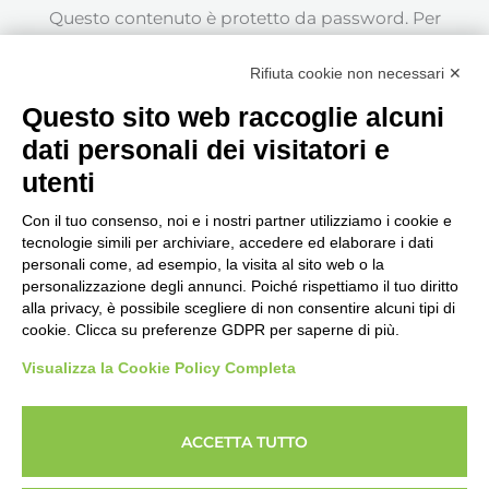
Questo contenuto è protetto da password. Per
visualizzarlo inserisci la password qui sotto.
Rifiuta cookie non necessari ✕
Password:
Questo sito web raccoglie alcuni
dati personali dei visitatori e
utenti
Con il tuo consenso, noi e i nostri partner utilizziamo i cookie e
tecnologie simili per archiviare, accedere ed elaborare i dati
personali come, ad esempio, la visita al sito web o la
Seguici, siamo in continuo
personalizzazione degli annunci. Poiché rispettiamo il tuo diritto
aggiornamento...
alla privacy, è possibile scegliere di non consentire alcuni tipi di
cookie. Clicca su preferenze GDPR per saperne di più.
Visualizza la Cookie Policy Completa
ACCETTA TUTTO
Copyright © 2026 Imprenditore.Academy un servizio
powerUP Srl - Società Benefit