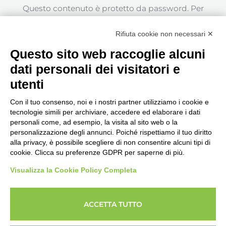
Questo contenuto è protetto da password. Per
visualizzarlo inserisci la password qui sotto.
Rifiuta cookie non necessari ✕
Password:
Questo sito web raccoglie alcuni
dati personali dei visitatori e
utenti
Con il tuo consenso, noi e i nostri partner utilizziamo i cookie e
tecnologie simili per archiviare, accedere ed elaborare i dati
personali come, ad esempio, la visita al sito web o la
Seguici, siamo in continuo
personalizzazione degli annunci. Poiché rispettiamo il tuo diritto
aggiornamento...
alla privacy, è possibile scegliere di non consentire alcuni tipi di
cookie. Clicca su preferenze GDPR per saperne di più.
Visualizza la Cookie Policy Completa
ACCETTA TUTTO
Copyright © 2026 Imprenditore.Academy un servizio
powerUP Srl - Società Benefit