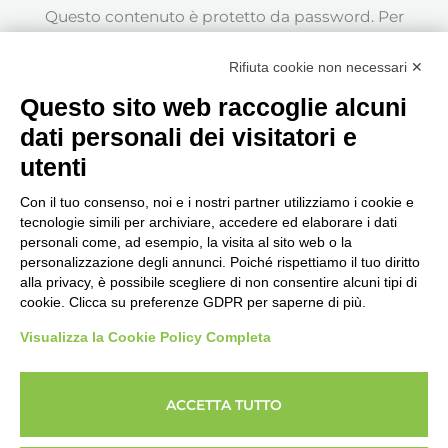
Questo contenuto è protetto da password. Per
visualizzarlo inserisci la password qui sotto.
Rifiuta cookie non necessari ✕
Password:
Questo sito web raccoglie alcuni
dati personali dei visitatori e
utenti
Con il tuo consenso, noi e i nostri partner utilizziamo i cookie e
tecnologie simili per archiviare, accedere ed elaborare i dati
personali come, ad esempio, la visita al sito web o la
Seguici, siamo in continuo
personalizzazione degli annunci. Poiché rispettiamo il tuo diritto
aggiornamento...
alla privacy, è possibile scegliere di non consentire alcuni tipi di
cookie. Clicca su preferenze GDPR per saperne di più.
Visualizza la Cookie Policy Completa
ACCETTA TUTTO
Copyright © 2026 Imprenditore.Academy un servizio
powerUP Srl - Società Benefit