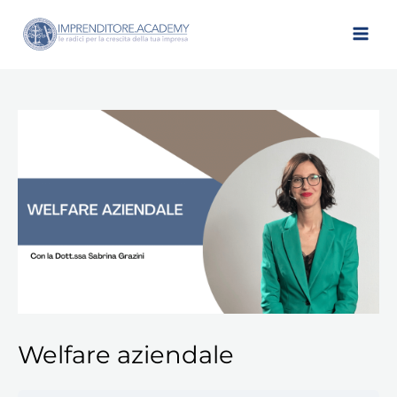
Vai
al
contenuto
Welfare aziendale