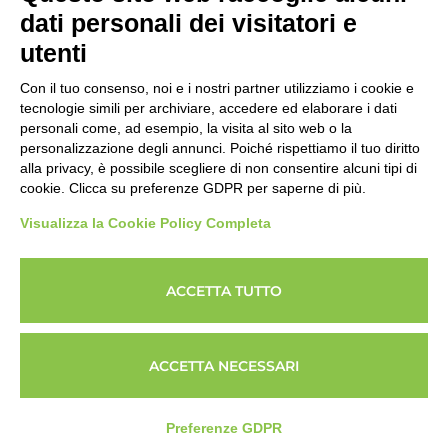
dati personali dei visitatori e
utenti
Con il tuo consenso, noi e i nostri partner utilizziamo i cookie e
tecnologie simili per archiviare, accedere ed elaborare i dati
personali come, ad esempio, la visita al sito web o la
Seguici, siamo in continuo
personalizzazione degli annunci. Poiché rispettiamo il tuo diritto
aggiornamento...
alla privacy, è possibile scegliere di non consentire alcuni tipi di
cookie. Clicca su preferenze GDPR per saperne di più.
Visualizza la Cookie Policy Completa
ACCETTA TUTTO
Copyright © 2026 Imprenditore.Academy un servizio
powerUP Srl - Società Benefit
P.IVA 04276370980 - Via XXVI Aprile 97, Bagnolo Mella,
ACCETTA NECESSARI
Brescia
Privacy Policy
|
Cookie Policy
|
Termini e condizioni
Preferenze GDPR