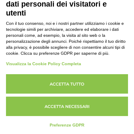
dati personali dei visitatori e
essere estremamente utile per un imprenditore. Questo
consente una transizione ordinata, una continuità
utenti
operativa e la massimizzazione del valore dell’azienda. È
Con il tuo consenso, noi e i nostri partner utilizziamo i cookie e
meglio iniziare a pianificare il passaggio generazionale in
tecnologie simili per archiviare, accedere ed elaborare i dati
anticipo, coinvolgendo professionisti qualificati. Ne
personali come, ad esempio, la visita al sito web o la
parliamo con il Dott. Pellegrini.
personalizzazione degli annunci. Poiché rispettiamo il tuo diritto
alla privacy, è possibile scegliere di non consentire alcuni tipi di
cookie. Clicca su preferenze GDPR per saperne di più.
Visualizza la Cookie Policy Completa
ACCETTA TUTTO
ACCETTA NECESSARI
Preferenze GDPR