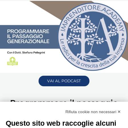
VAI AL PODCAST
Programmare il passaggio
generazionale, quando e come
Rifiuta cookie non necessari ✕
Questo sito web raccoglie alcuni
Programmare il passaggio generazionale dell’azienda può