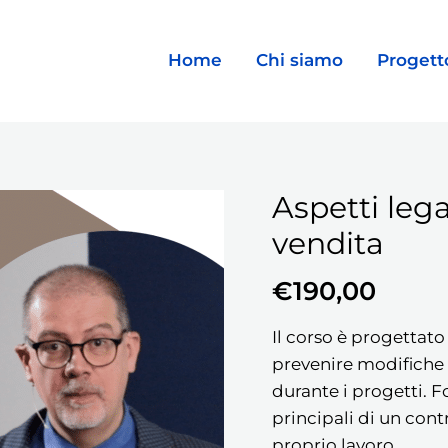
Home
Chi siamo
Progett
Aspetti lega
Aspetti
legali
vendita
del
contratto
€
190,00
di
vendita
Il corso è progettato
quantità
prevenire modifiche 
durante i progetti. 
principali di un cont
proprio lavoro.