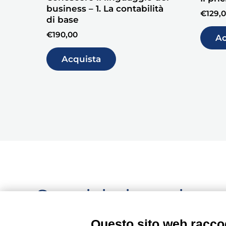
business – 1. La contabilità
€
129,
di base
€
190,00
Ac
Acquista
Seguici, siamo in c
aggiornamento...
Questo sito web raccog