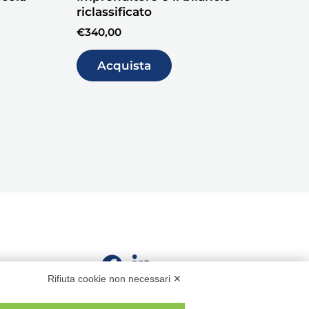
riclassificato
€
340,00
Acquista
Rifiuta cookie non necessari ✕