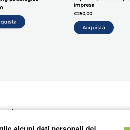
impresa
00
€
250,00
quista
Acquista
ontinuo
lie alcuni dati personali dei