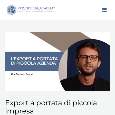
Vai
al
contenuto
Export
a
portata
di
piccola
impresa
quantità
Export a portata di piccola
impresa