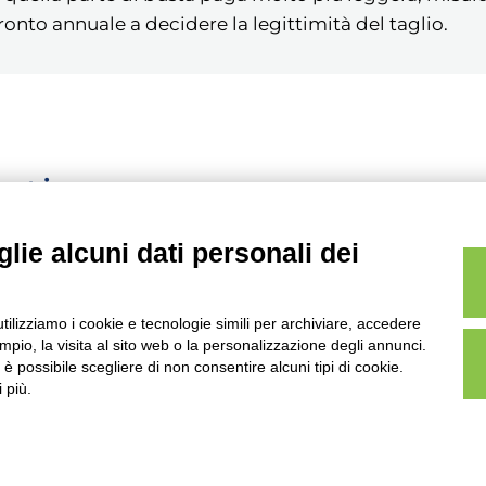
ronto annuale a decidere la legittimità del taglio.
ontinuo
lie alcuni dati personali dei
utilizziamo i cookie e tecnologie simili per archiviare, accedere
pio, la visita al sito web o la personalizzazione degli annunci.
, è possibile scegliere di non consentire alcuni tipi di cookie.
 più.
powerUP Srl - Società Benefit
, Brescia