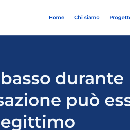
Home
Chi siamo
Progett
basso durante l
sazione può es
legittimo