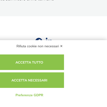
Rifiuta cookie non necessari ✕
ACCETTA TUTTO
ACCETTA NECESSARI
Privacy Policy
|
Cookie Policy
|
Termini e condizioni
Preferenze GDPR