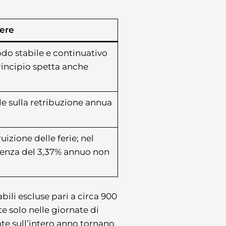
ere
modo stabile e continuativo
principio spetta anche
de sulla retribuzione annua
uizione delle ferie; nel
denza del 3,37% annuo non
abili escluse pari a circa 900
te solo nelle giornate di
te sull’intero anno tornano