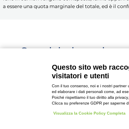
a essere una quota marginale del totale, ed è il conf
Seguici, siamo in c
aggiornamento...
Questo sito web raccog
visitatori e utenti
Con il tuo consenso, noi e i nostri partner 
ed elaborare i dati personali come, ad esem
Poiché rispettiamo il tuo diritto alla privacy
Clicca su preferenze GDPR per saperne di
Copyright © 2026 Imprenditore.Academy un servizio 
Visualizza la Cookie Policy Completa
P.IVA 04276370980 - Via XXVI Aprile 97, Bagnolo Mella