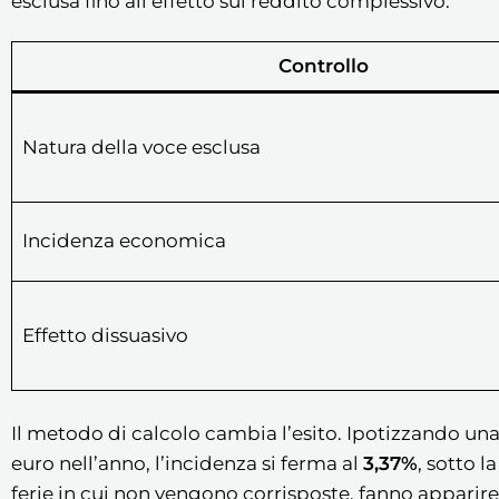
esclusa fino all’effetto sul reddito complessivo.
Controllo
Natura della voce esclusa
Incidenza economica
Effetto dissuasivo
Il metodo di calcolo cambia l’esito. Ipotizzando un
euro nell’anno, l’incidenza si ferma al
3,37%
, sotto l
ferie in cui non vengono corrisposte, fanno apparir