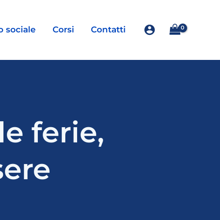
o sociale
Corsi
Contatti
e ferie,
sere