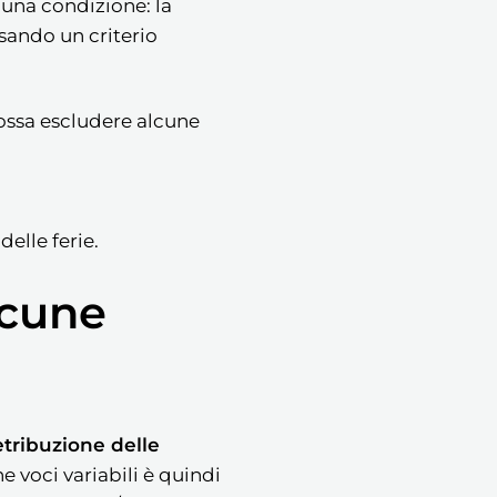
a una condizione: la
ssando un criterio
possa escludere alcune
elle ferie.
lcune
etribuzione delle
e voci variabili è quindi