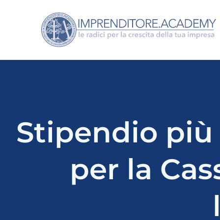
Vai
al
contenuto
Stipendio più 
per la Cas