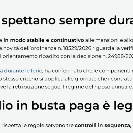
e spettano sempre dura
e
in modo stabile e continuativo
alle mansioni e allo
La novità dell’ordinanza n. 18529/2026 riguarda la verif
on l’orientamento ribadito con la decisione n. 24988/20
à durante le ferie
, ha confermato che le componenti 
Lo stesso criterio si applica alle giornate che i contratt
ove la retribuzione segue il regime del riposo annuale.
lio in busta paga è le
e rispetta le regole servono tre
controlli in sequenza
,