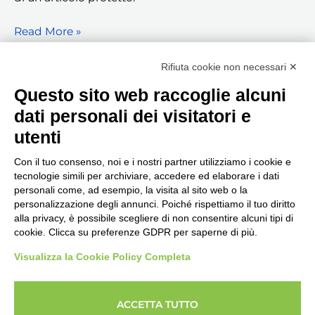
Read More »
Rifiuta cookie non necessari ✕
Questo sito web raccoglie alcuni
1
2
3
Successivo
→
dati personali dei visitatori e
utenti
Con il tuo consenso, noi e i nostri partner utilizziamo i cookie e
tecnologie simili per archiviare, accedere ed elaborare i dati
personali come, ad esempio, la visita al sito web o la
Seguici, siamo in continuo
personalizzazione degli annunci. Poiché rispettiamo il tuo diritto
aggiornamento...
alla privacy, è possibile scegliere di non consentire alcuni tipi di
cookie. Clicca su preferenze GDPR per saperne di più.
Visualizza la Cookie Policy Completa
ACCETTA TUTTO
Copyright © 2026 Imprenditore.Academy un servizio