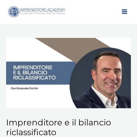
Vai
al
contenuto
Imprenditore
e
il
bilancio
riclassificato
quantità
Imprenditore e il bilancio
riclassificato