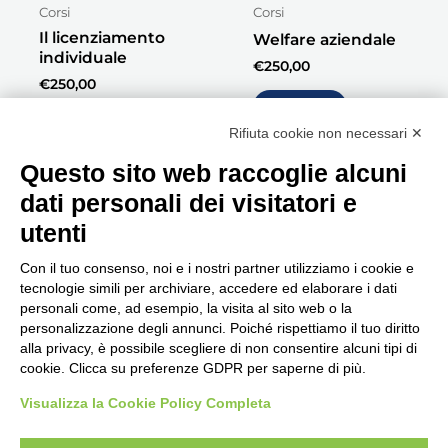
Corsi
Corsi
Il licenziamento
Welfare aziendale
individuale
€
250,00
€
250,00
Acquista
Acquista
Rifiuta cookie non necessari ✕
Questo sito web raccoglie alcuni
dati personali dei visitatori e
utenti
Con il tuo consenso, noi e i nostri partner utilizziamo i cookie e
tecnologie simili per archiviare, accedere ed elaborare i dati
personali come, ad esempio, la visita al sito web o la
Seguici, siamo in continuo
personalizzazione degli annunci. Poiché rispettiamo il tuo diritto
aggiornamento...
alla privacy, è possibile scegliere di non consentire alcuni tipi di
cookie. Clicca su preferenze GDPR per saperne di più.
Visualizza la Cookie Policy Completa