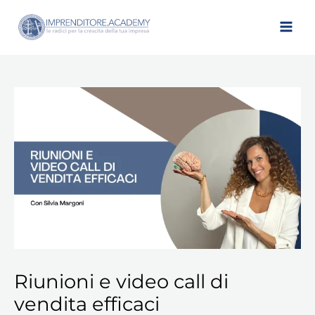
Vai
al
contenuto
Riunioni
e
video
call
di
vendita
efficaci
quantità
Riunioni e video call di
vendita efficaci