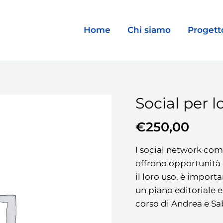
Home
Chi siamo
Progett
Social per l
Social
per
€
250,00
lo
Studio
I social network com
Professionale
offrono opportunità 
quantità
il loro uso, è import
un piano editoriale e 
corso di Andrea e Sab