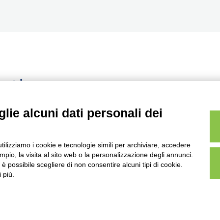
ontinuo
lie alcuni dati personali dei
utilizziamo i cookie e tecnologie simili per archiviare, accedere
pio, la visita al sito web o la personalizzazione degli annunci.
, è possibile scegliere di non consentire alcuni tipi di cookie.
 più.
powerUP Srl - Società Benefit
, Brescia