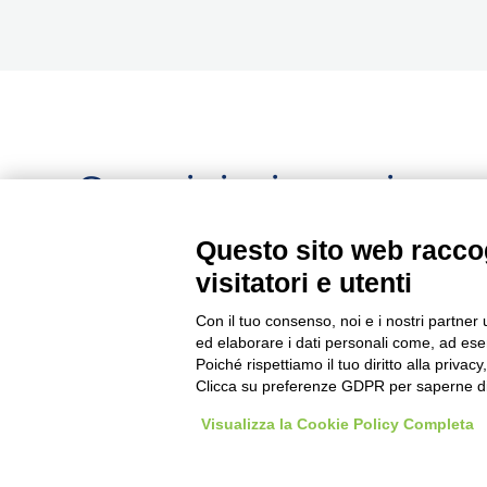
Seguici, siamo in c
aggiornamento...
Questo sito web raccog
visitatori e utenti
Con il tuo consenso, noi e i nostri partner 
ed elaborare i dati personali come, ad esem
Poiché rispettiamo il tuo diritto alla privacy
Clicca su preferenze GDPR per saperne di
Copyright © 2026 Imprenditore.Academy un servizio 
Visualizza la Cookie Policy Completa
P.IVA 04276370980 - Via XXVI Aprile 97, Bagnolo Mella