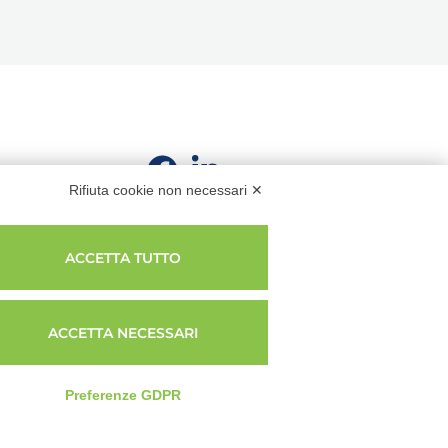
Rifiuta cookie non necessari ✕
ACCETTA TUTTO
ACCETTA NECESSARI
Privacy Policy
|
Cookie Policy
|
Termini e condizioni
Preferenze GDPR