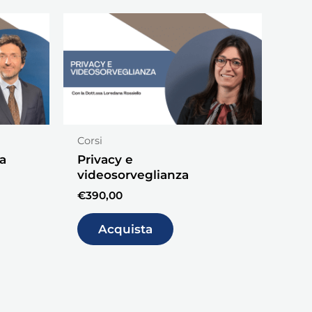
Corsi
a
Privacy e
videosorveglianza
€
390,00
Acquista