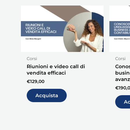
Corsi
Corsi
Riunioni e video call di
Conos
vendita efficaci
busine
avanz
€
129,00
€
190,
Acquista
Ac