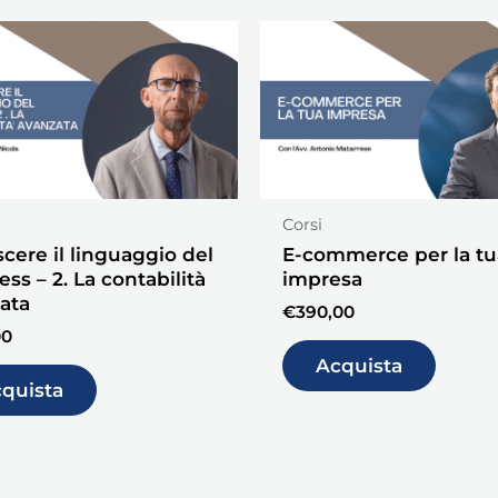
Corsi
cere il linguaggio del
E-commerce per la tu
ss – 2. La contabilità
impresa
ata
€
390,00
00
Acquista
quista