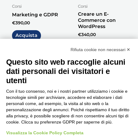
Corsi
Corsi
Creare un E-
Marketing e GDPR
Commerce con
€
390,00
WordPress
€
340,00
Acquista
Acquista
Rifiuta cookie non necessari ✕
Questo sito web raccoglie alcuni
dati personali dei visitatori e
utenti
Con il tuo consenso, noi e i nostri partner utilizziamo i cookie e
tecnologie simili per archiviare, accedere ed elaborare i dati
personali come, ad esempio, la visita al sito web o la
Seguici, siamo in continuo
personalizzazione degli annunci. Poiché rispettiamo il tuo diritto
aggiornamento...
alla privacy, è possibile scegliere di non consentire alcuni tipi di
cookie. Clicca su preferenze GDPR per saperne di più.
Visualizza la Cookie Policy Completa