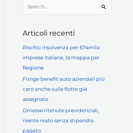
C
e
r
Articoli recenti
c
Rischio insolvenza per 674mila
a
imprese italiane, la mappa per
:
Regione
Fringe benefit auto aziendali più
caro anche sulle flotte già
assegnate
Omesse ritenute previdenziali,
niente reato senza stipendio
pagato